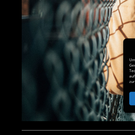
Um 
Ger
Tec
auf
zur