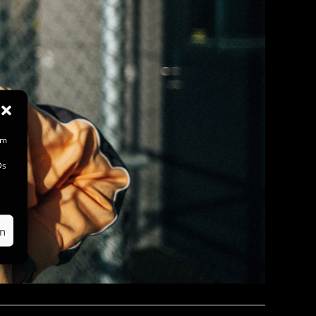
um
Ds
en