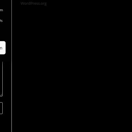
WordPress.org
um
Ds
en