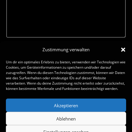
Zustimmung verwalten
Um dir ein optimales Erlebnis zu bieten, verwenden wir Technologien wie
Cookies, um Geräteinformationen zu speichern und/oder darauf
zuzugreifen. Wenn du diesen Technologien zustimmst, können wir Daten
wie das Surfverhalten oder eindeutige IDs auf dieser Website
verarbeiten. Wenn du deine Zustimmung nicht erteilst oder zurückziehst,
können bestimmte Merkmale und Funktionen beeinträchtigt werden.
Akzeptieren
Name, E-Mail-Adresse und Website in diesem Browser für
meinen nächsten Kommentar speichern.
Ablehnen
Einstellungen ansehen