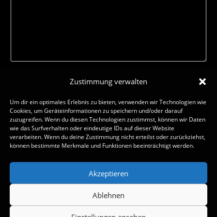
Zustimmung verwalten
Um dir ein optimales Erlebnis zu bieten, verwenden wir Technologien wie
Cookies, um Geräteinformationen zu speichern und/oder darauf
zuzugreifen. Wenn du diesen Technologien zustimmst, können wir Daten
wie das Surfverhalten oder eindeutige IDs auf dieser Website
verarbeiten. Wenn du deine Zustimmung nicht erteilst oder zurückziehst,
können bestimmte Merkmale und Funktionen beeinträchtigt werden.
Akzeptieren
Name, E-Mail-Adresse und Website in diesem Browser für
meinen nächsten Kommentar speichern.
Ablehnen
Einstellungen ansehen