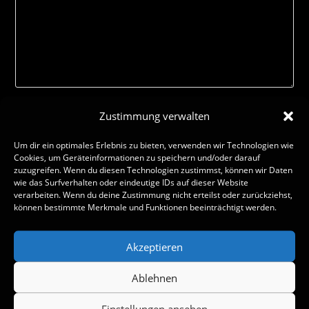
Zustimmung verwalten
Um dir ein optimales Erlebnis zu bieten, verwenden wir Technologien wie
Cookies, um Geräteinformationen zu speichern und/oder darauf
zuzugreifen. Wenn du diesen Technologien zustimmst, können wir Daten
wie das Surfverhalten oder eindeutige IDs auf dieser Website
verarbeiten. Wenn du deine Zustimmung nicht erteilst oder zurückziehst,
können bestimmte Merkmale und Funktionen beeinträchtigt werden.
Akzeptieren
Name, E-Mail-Adresse und Website in diesem Browser für
meinen nächsten Kommentar speichern.
Ablehnen
Einstellungen ansehen