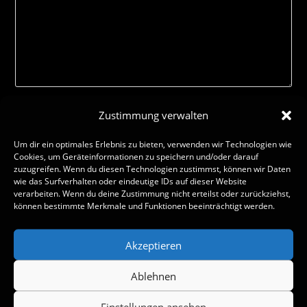
Zustimmung verwalten
Um dir ein optimales Erlebnis zu bieten, verwenden wir Technologien wie
Cookies, um Geräteinformationen zu speichern und/oder darauf
zuzugreifen. Wenn du diesen Technologien zustimmst, können wir Daten
wie das Surfverhalten oder eindeutige IDs auf dieser Website
verarbeiten. Wenn du deine Zustimmung nicht erteilst oder zurückziehst,
können bestimmte Merkmale und Funktionen beeinträchtigt werden.
Akzeptieren
Name, E-Mail-Adresse und Website in diesem Browser für
meinen nächsten Kommentar speichern.
Ablehnen
Einstellungen ansehen