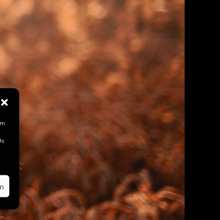
um
Ds
en