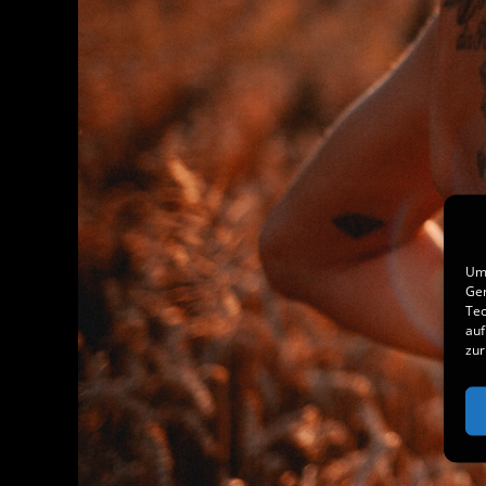
Um 
Ger
Tec
auf
zur