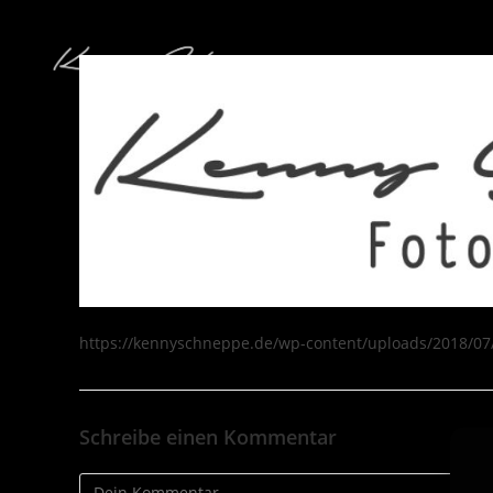
https://kennyschneppe.de/wp-content/uploads/2018/07
Schreibe einen Kommentar