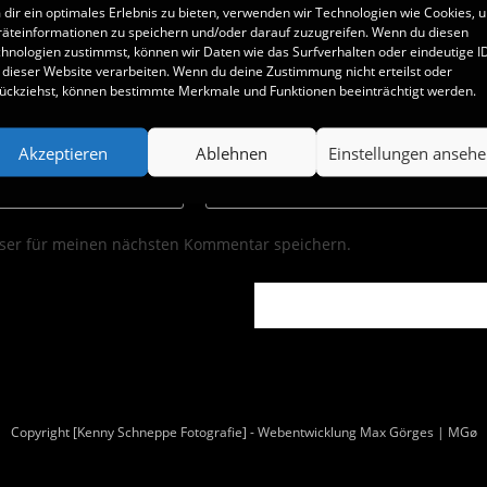
dir ein optimales Erlebnis zu bieten, verwenden wir Technologien wie Cookies, 
äteinformationen zu speichern und/oder darauf zuzugreifen. Wenn du diesen
hnologien zustimmst, können wir Daten wie das Surfverhalten oder eindeutige I
 dieser Website verarbeiten. Wenn du deine Zustimmung nicht erteilst oder
ückziehst, können bestimmte Merkmale und Funktionen beeinträchtigt werden.
Akzeptieren
Ablehnen
Einstellungen anseh
ser für meinen nächsten Kommentar speichern.
Copyright [Kenny Schneppe Fotografie] - Webentwicklung Max Görges | MGø