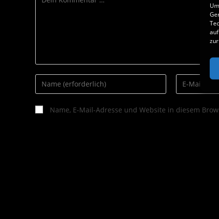
Um 
Ger
Tec
auf
zur
Name, E-Mail-Adresse und Website in diesem Brow