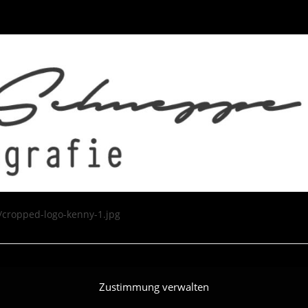
HOME
WEDDING
PHO
/cropped-logo-kenny-1.jpg
Zustimmung verwalten