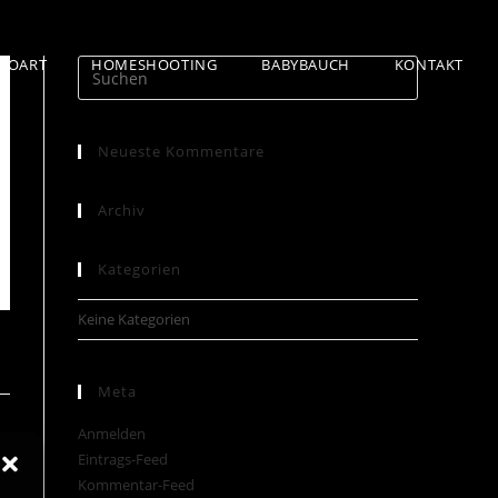
TOART
HOMESHOOTING
BABYBAUCH
KONTAKT
Neueste Kommentare
Archiv
Kategorien
Keine Kategorien
Meta
Anmelden
Eintrags-Feed
Kommentar-Feed